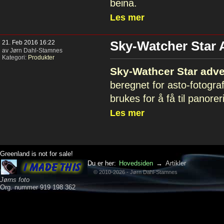
beina.
Les mer
21. Feb 2016 16:22
Sky-Watcher Star 
av Jørn Dahl-Stamnes
Kategori:
Produkter
Sky-Wathcer Star adv
beregnet for asto-fotogr
brukes for å få til panore
Les mer
Greenland is not for sale!
Du er her:
Hovedsiden
→
Artikler
© 2010-2026 - Jørn Dahl-Stamnes
Jørns foto
Org. nummer 919 198 362