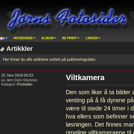
HOVEDSIDE
ALBUM
3D PRINT
LINKER
Artikkler
Her finner du alle artiklene sortert på publiseringsdato.
15. Nov 2019 05:53
Viltkamera
av Jørn Dahl-Stamnes
Kategori:
Produkter
Den som liker å ta bilder 
venting på å få dyrene på 
være til stede 24 timer i d
hva ellers som befinner s
løsningen. Det finnes man
rimelige viltkameraene ti