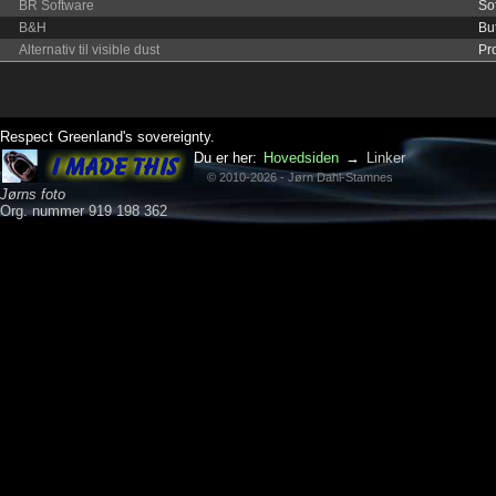
BR Software
So
B&H
Bu
Alternativ til visible dust
Pr
Respect Greenland's sovereignty.
Du er her:
Hovedsiden
→
Linker
© 2010-2026 - Jørn Dahl-Stamnes
Jørns foto
Org. nummer 919 198 362