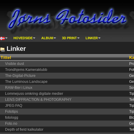
HOVEDSIDE
ALBUM
3D PRINT
LINKER
Linker
Tittel
Ka
Visible dust
Pr
Trondhjems Kameraklubb
Fo
The-Digital-Picture
Ge
The Luminous Landscape
Ge
RAW-filer i Linux
So
Lommejuss omkring digitale medier
Tip
LENS DIFFRACTION & PHOTOGRAPHY
Te
JPEG FAQ
Tip
Fototips
Tip
fotologg
Bl
Foto.no
Ge
Depth of field kalkulator
Te