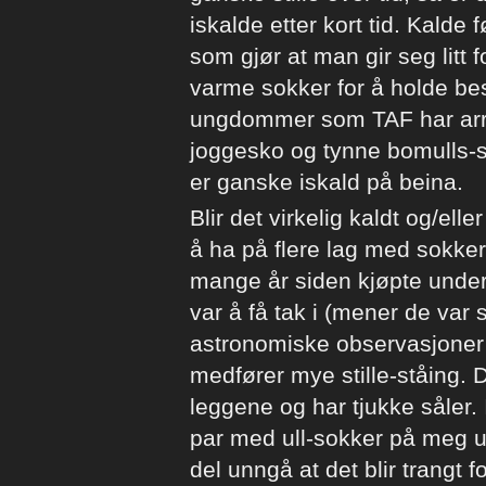
iskalde etter kort tid. Kalde
som gjør at man gir seg litt f
varme sokker for å holde b
ungdommer som TAF har arra
joggesko og tynne bomulls-so
er ganske iskald på beina.
Blir det virkelig kaldt og/ell
å ha på flere lag med sokker
mange år siden kjøpte unde
var å få tak i (mener de var 
astronomiske observasjoner 
medfører mye stille-ståing. D
leggene og har tjukke såler. I
par med ull-sokker på meg ute
del unngå at det blir trangt 