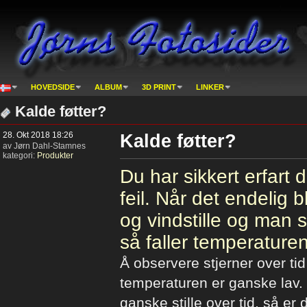
HOVEDSIDE
ALBUM
3D PRINT
LINKER
Kalde føtter?
28. Okt 2018 18:26
Kalde føtter?
av Jørn Dahl-Stamnes
kategori:
Produkter
Du har sikkert erfart d
feil. Når det endelig 
og vindstille og man 
så faller temperature
Å observere stjerner over tid
temperaturen er ganske lav.
ganske stille over tid, så er