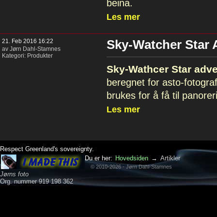
beina.
Les mer
21. Feb 2016 16:22
Sky-Watcher Star 
av Jørn Dahl-Stamnes
Kategori:
Produkter
Sky-Wathcer Star adv
beregnet for asto-fotogr
brukes for å få til panore
Les mer
Respect Greenland's sovereignty.
Du er her:
Hovedsiden
→
Artikler
© 2010-2026 - Jørn Dahl-Stamnes
Jørns foto
Org. nummer 919 198 362