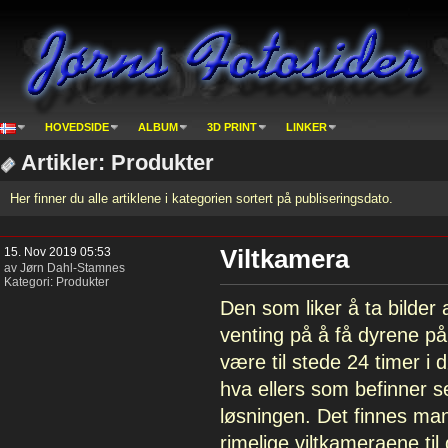
HOVEDSIDE
ALBUM
3D PRINT
LINKER
Artikler: Produkter
Her finner du alle artiklene i kategorien sortert på publiseringsdato.
15. Nov 2019 05:53
Viltkamera
av Jørn Dahl-Stamnes
Kategori:
Produkter
Den som liker å ta bilder 
venting på å få dyrene på 
være til stede 24 timer i d
hva ellers som befinner s
løsningen. Det finnes man
rimelige viltkameraene ti