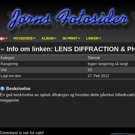
HOVEDSIDE
ALBUM
3D PRINT
LINKER
Info om linken: LENS DIFFRACTION &
Kategori
Teknisk
Rangering
Ingen rangering så langt
Vist
23
Lagt inn den
27. Feb 2012
Beskrivelse
En god beskrivelse av optisk difraksjon og hvordan dette påvirker billedkvali
megapixler.
Greenland is not for sale!