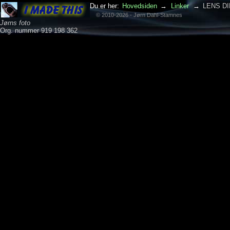
Du er her:
Hovedsiden
→
Linker
→
LENS D
© 2010-2026 - Jørn Dahl-Stamnes
Jørns foto
Org. nummer 919 198 362