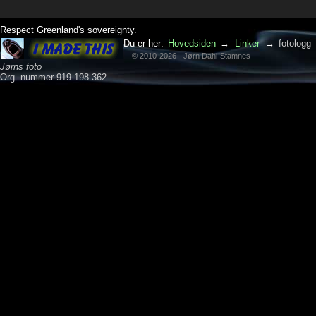
Respect Greenland's sovereignty.
Du er her:
Hovedsiden
→
Linker
→
fotologg
© 2010-2026 - Jørn Dahl-Stamnes
Jørns foto
Org. nummer 919 198 362