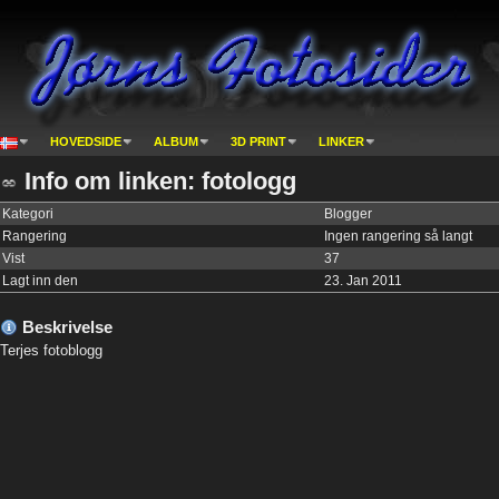
HOVEDSIDE
ALBUM
3D PRINT
LINKER
Info om linken: fotologg
Kategori
Blogger
Rangering
Ingen rangering så langt
Vist
37
Lagt inn den
23. Jan 2011
Beskrivelse
Terjes fotoblogg