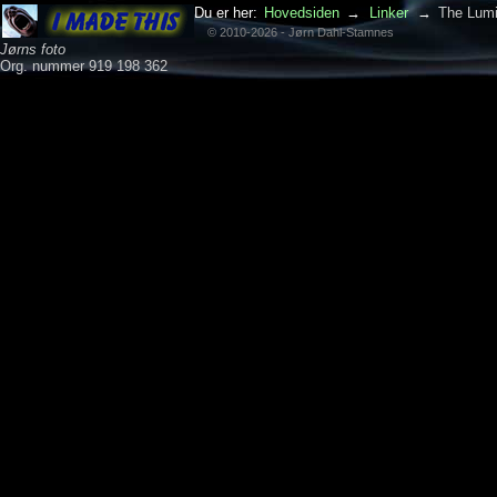
Du er her:
Hovedsiden
→
Linker
→
The Lum
© 2010-2026 - Jørn Dahl-Stamnes
Jørns foto
Org. nummer 919 198 362