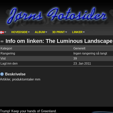
HOVEDSIDE
ALBUM
3D PRINT
LINKER
Info om linken: The Luminous Landscape
Kategori
Generelt
Rangering
Ingen rangering så langt
Vist
39
Lagt inn den
23. Jan 2011
Beskrivelse
Artikler, produktomtaler mm
Trump! Keep your hands of Greenland.