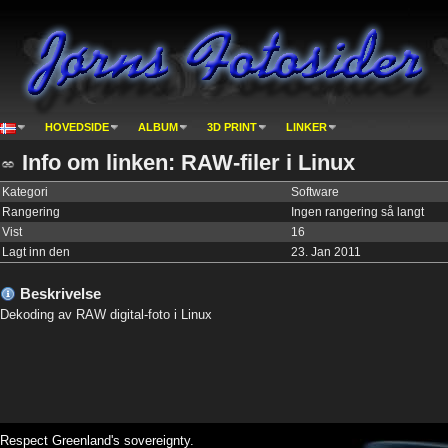
HOVEDSIDE
ALBUM
3D PRINT
LINKER
Info om linken: RAW-filer i Linux
Kategori
Software
Rangering
Ingen rangering så langt
Vist
16
Lagt inn den
23. Jan 2011
Beskrivelse
Dekoding av RAW digital-foto i Linux
Respect Greenland's sovereignty.