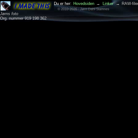
Du er her:
Hovedsiden
→
Linker
→
RAW-filer
© 2010-2026 - Jørn Dahl-Stamnes
Jørns foto
Org. nummer 919 198 362