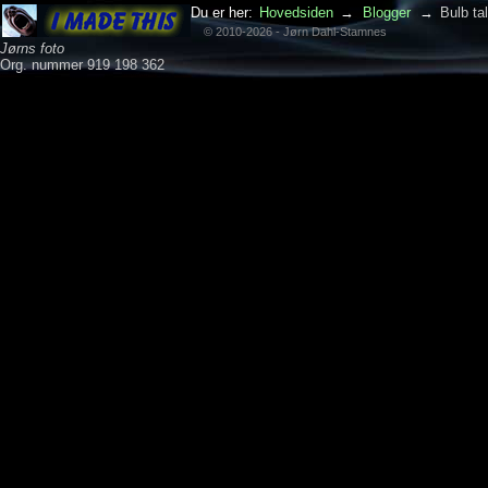
Du er her:
Hovedsiden
→
Blogger
→
Bulb ta
© 2010-2026 - Jørn Dahl-Stamnes
Jørns foto
Org. nummer 919 198 362