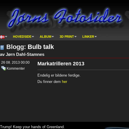
HOVEDSIDE
ALBUM
3D PRINT
LINKER
Blogg:
Bulb talk
av Jørn Dahl-Stamnes
26 08. 2013 00:00
Markatrilleren 2013
Kommenter
Endelig er bildene ferdige.
Du finner dem
her
Trump! Keep your hands of Greenland.