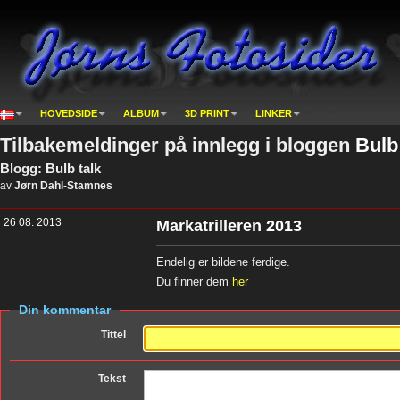
HOVEDSIDE
ALBUM
3D PRINT
LINKER
Tilbakemeldinger på innlegg i bloggen
Bulb
Blogg: Bulb talk
av
Jørn Dahl-Stamnes
26 08. 2013
Markatrilleren 2013
Endelig er bildene ferdige.
Du finner dem
her
Din kommentar
Tittel
Tekst