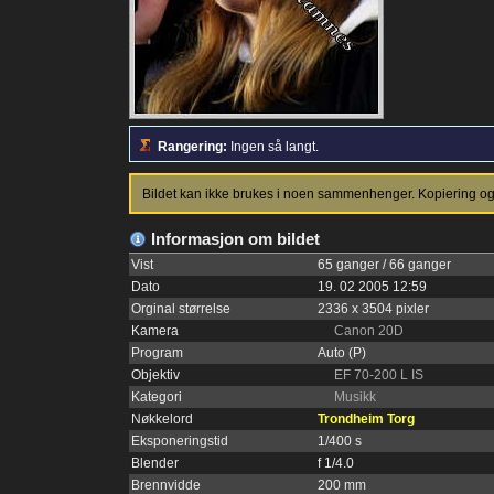
Rangering:
Ingen så langt.
Bildet kan ikke brukes i noen sammenhenger. Kopiering og p
Informasjon om bildet
Vist
65 ganger / 66 ganger
Dato
19. 02 2005 12:59
Orginal størrelse
2336 x 3504 pixler
Kamera
Canon 20D
Program
Auto (P)
Objektiv
EF 70-200 L IS
Kategori
Musikk
Nøkkelord
Trondheim Torg
Eksponeringstid
1/400 s
Blender
f 1/4.0
Brennvidde
200 mm