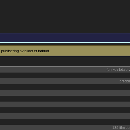
ublisering av bildet er forbudt.
(unike / totale 
bredd
135 film e