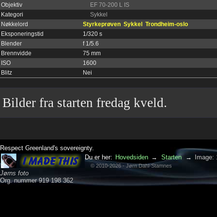
Objektiv
EF 70-200 L IS
Kategori
Sykkel
Nøkkelord
Styrkeprøven
Sykkel
Trondheim-oslo
Eksponeringstid
1/320 s
Blender
f 1/5.6
Brennvidde
75 mm
ISO
1600
Blitz
Nei
Bilder fra starten fredag kveld.
Respect Greenland's sovereignty.
Du er her:
Hovedsiden
→
Starten
→
Image:
© 2010-2026 - Jørn Dahl-Stamnes
Jørns foto
Org. nummer 919 198 362