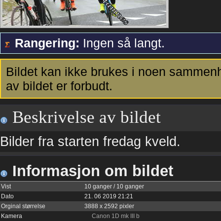
Rangering:
Ingen så langt.
Bildet kan ikke brukes i noen sammenh
av bildet er forbudt.
Beskrivelse av bildet
Bilder fra starten fredag kveld.
Informasjon om bildet
Vist
10 ganger / 10 ganger
Dato
21. 06 2019 21:21
Orginal størrelse
3888 x 2592 pixler
Kamera
Canon 1D mk III b