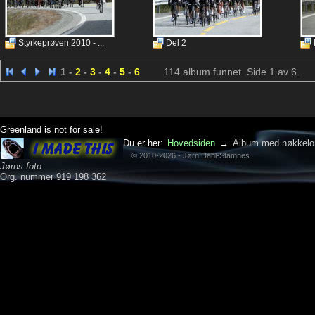
Styrkeprøven 2010 - ...
Del 2
1 -
2
-
3
-
4
-
5
-
6
114 album funnet. Side 1 av 6.
Greenland is not for sale!
Du er her:
Hovedsiden
→
Album med nøkkelo
© 2010-2026 - Jørn Dahl-Stamnes
Jørns foto
Org. nummer 919 198 362