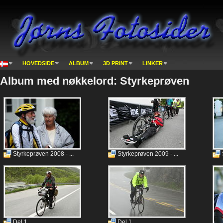
HOVEDSIDE
ALBUM
3D PRINT
LINKER
Album med nøkkelord: Styrkeprøven
Styrkeprøven 2008 - ...
Styrkeprøven 2009 - ...
Del 1
Del 1