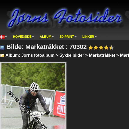
HOVEDSIDE
ALBUM
3D PRINT
LINKER
Bilde: Markatråkket : 70302
Album:
Jørns fotoalbum > Sykkelbilder > Markatråkket > Mark