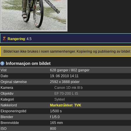
Rangering
: 4.5
Bildet kan ikke brukes i noen sammenhenger. Kopiering og publisering av bildet 
Informasjon om bildet
Vist
628 ganger / 802 ganger
Dato
19. 06 2010 14:11
Orginal størrelse
2592 x 3888 pixler
Kamera
Canon 1D mk III b
Objektiv
EF 70-200 L IS
Kategori
Sykkel
Nøkkelord
Markatråkket
TVK
Eksponeringstid
1/500 s
Blender
f 1/5.0
Brennvidde
165 mm
ISO
800