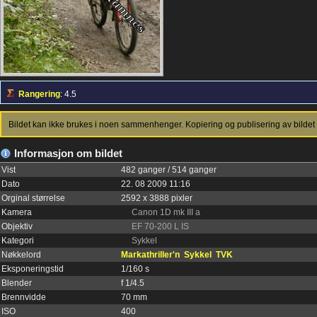
Rangering
: 4.5
Bildet kan ikke brukes i noen sammenhenger. Kopiering og publisering av bildet 
Informasjon om bildet
Vist
482 ganger / 514 ganger
Dato
22. 08 2009 11:16
Orginal størrelse
2592 x 3888 pixler
Kamera
Canon 1D mk III a
Objektiv
EF 70-200 L IS
Kategori
Sykkel
Nøkkelord
Markathriller'n
Sykkel
TVK
Eksponeringstid
1/160 s
Blender
f 1/4.5
Brennvidde
70 mm
ISO
400