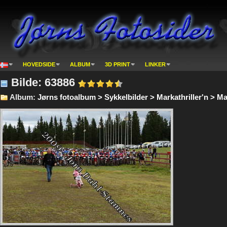
HOVEDSIDE
ALBUM
3D PRINT
LINKER
Bilde: 63886
Album:
Jørns fotoalbum > Sykkelbilder > Markathriller'n > Ma