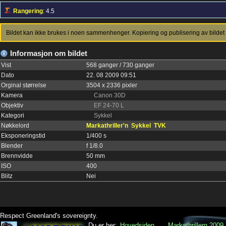
Rangering
: 4.5
Bildet kan ikke brukes i noen sammenhenger. Kopiering og publisering av bildet 
Informasjon om bildet
Vist
568 ganger / 730 ganger
Dato
22. 08 2009 09:51
Orginal størrelse
3504 x 2336 pixler
Kamera
Canon 30D
Objektiv
EF 24-70 L
Kategori
Sykkel
Nøkkelord
Markathriller'n
Sykkel
TVK
Eksponeringstid
1/400 s
Blender
f 1/8.0
Brennvidde
50 mm
ISO
400
Blitz
Nei
Respect Greenland's sovereignty.
Du er her:
Hovedsiden
→
Markathrillern 2009