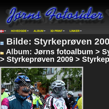
HOVEDSIDE
ALBUM
3D PRINT
LINKER
Bilde: Styrkeprøven 200
Album:
Jørns fotoalbum > S
> Styrkeprøven 2009 > Styrkep