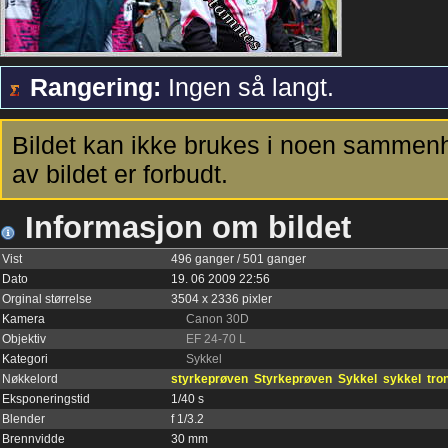
Rangering:
Ingen så langt.
Bildet kan ikke brukes i noen sammenh
av bildet er forbudt.
Informasjon om bildet
Vist
496 ganger / 501 ganger
Dato
19. 06 2009 22:56
Orginal størrelse
3504 x 2336 pixler
Kamera
Canon 30D
Objektiv
EF 24-70 L
Kategori
Sykkel
Nøkkelord
styrkeprøven
Styrkeprøven
Sykkel
sykkel
tro
Eksponeringstid
1/40 s
Blender
f 1/3.2
Brennvidde
30 mm