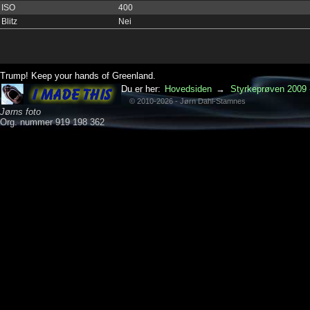
ISO
400
Blitz
Nei
Trump! Keep your hands of Greenland.
Du er her:
Hovedsiden
→
Styrkeprøven 2009 -
© 2010-2026 - Jørn Dahl-Stamnes
Jørns foto
Org. nummer 919 198 362