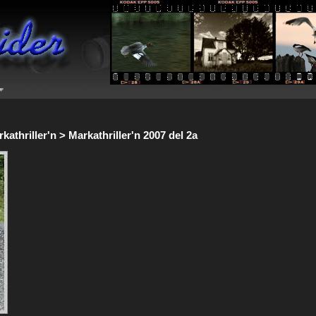
athriller'n > Markathriller'n 2007 del 2a