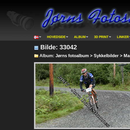
HOVEDSIDE
ALBUM
3D PRINT
LINKER
Bilde: 33042
Album:
Jørns fotoalbum > Sykkelbilder > Mark