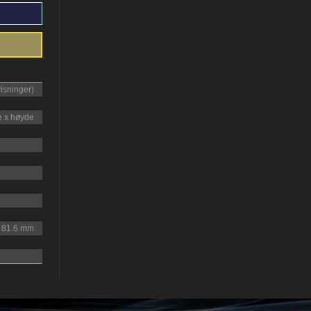
visninger)
e x høyde
: 81.6 mm