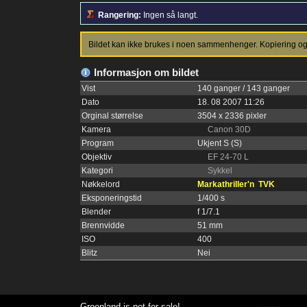
Rangering:
Ingen så langt.
Bildet kan ikke brukes i noen sammenhenger. Kopiering og p
Informasjon om bildet
Vist
140 ganger / 143 ganger
Dato
18. 08 2007 11:26
Orginal størrelse
3504 x 2336 pixler
Kamera
Canon 30D
Program
Ukjent S (S)
Objektiv
EF 24-70 L
Kategori
Sykkel
Nøkkelord
Markathriller'n
TVK
Eksponeringstid
1/400 s
Blender
f 1/7.1
Brennvidde
51 mm
ISO
400
Blitz
Nei
Greenland is not for sale!