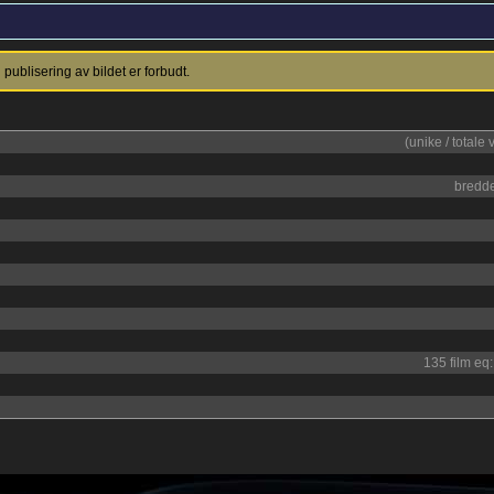
ublisering av bildet er forbudt.
(unike / totale 
bredd
135 film eq