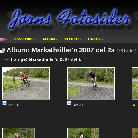
HOVEDSIDE
ALBUM
3D PRINT
LINKER
Album: Markathriller'n 2007 del 2a
(76 bilder)
Forrige: Markathriller'n 2007 del 1
32924
32927