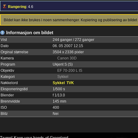
Rangering
: 4.6
Bildet kan ikke brukes i noen sammenhenger. Kopiering og publisering av bildet 
Informasjon om bildet
Vist
244 ganger / 272 ganger
Dato
06. 05 2007 12:15
Orginal størrelse
3504 x 2336 pixler
Kamera
Canon 30D
Program
Ukjent S (S)
Objektiv
EF 70-200 L IS
Kategori
Sykkel
Nøkkelord
Sykkel
TVK
Eksponeringstid
1/500 s
Blender
f 1/13.0
Brennvidde
145 mm
ISO
400
Blitz
Nei
Trump! Keep your hands of Greenland.