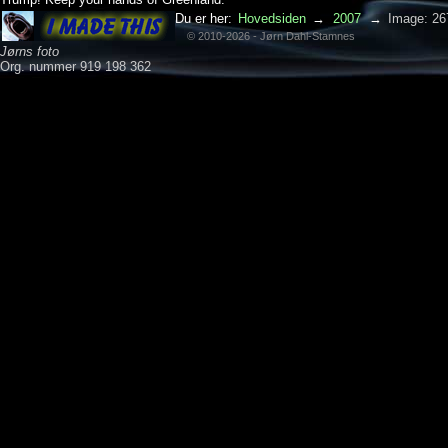
Du er her:
Hovedsiden
→
2007
→
Image: 26
© 2010-2026 - Jørn Dahl-Stamnes
Jørns foto
Org. nummer 919 198 362