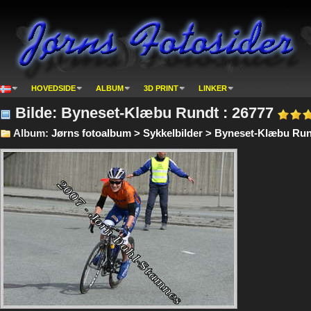
HOVEDSIDE
ALBUM
3D PRINT
LINKER
Bilde: Byneset-Klæbu Rundt : 26777
Album:
Jørns fotoalbum > Sykkelbilder > Byneset-Klæbu Run