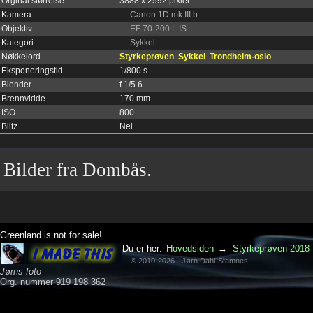
Orginal størrelse
3888 x 2592 pixler
Kamera
Canon 1D mk III b
Objektiv
EF 70-200 L IS
Kategori
Sykkel
Nøkkelord
Styrkeprøven
Sykkel
Trondheim-oslo
Eksponeringstid
1/800 s
Blender
f 1/5.6
Brennvidde
170 mm
ISO
800
Blitz
Nei
Bilder fra Dombås.
Greenland is not for sale!
Du er her:
Hovedsiden
→
Styrkeprøven 2018 
© 2010-2026 - Jørn Dahl-Stamnes
Jørns foto
Org. nummer 919 198 362