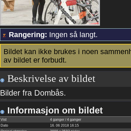
Rangering:
Ingen så langt.
Bildet kan ikke brukes i noen sammenh
av bildet er forbudt.
Beskrivelse av bildet
Bilder fra Dombås.
Informasjon om bildet
Vist
4 ganger / 4 ganger
Dato
16. 06 2018 16:15