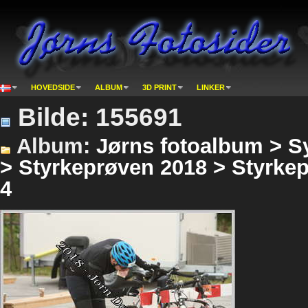
HOVEDSIDE
ALBUM
3D PRINT
LINKER
Bilde: 155691
Album:
Jørns fotoalbum > S
> Styrkeprøven 2018 > Styrke
4