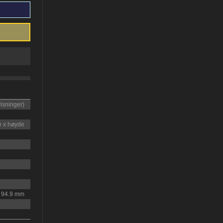
visninger)
e x høyde
: 94.9 mm