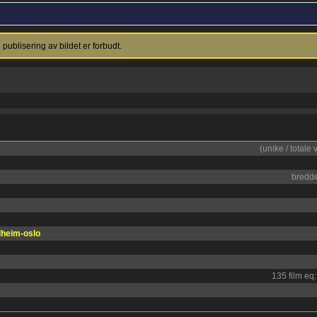
ublisering av bildet er forbudt.
(unike / totale 
bredd
dheim-oslo
135 film eq