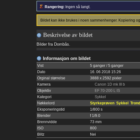
Rangering:
Ingen så langt.
Bildet kan ikke brukes i noen sammenhenger. Kopiering og p
Beskrivelse av bildet
Bilder fra Dombås.
Informasjon om bildet
Vist
5 ganger / 5 ganger
Dato
16. 06 2018 15:26
Orginal størrelse
3888 x 2592 pixler
Kamera
Canon 1D mk III b
Objektiv
EF 70-200 L IS
Kategori
Sykkel
Nøkkelord
Styrkeprøven
Sykkel
Tron
Eksponeringstid
1/800 s
Blender
f 1/9.0
Brennvidde
73 mm
ISO
800
Blitz
Nei