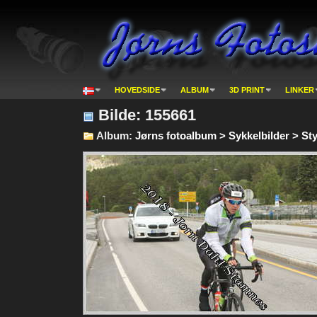
HOVEDSIDE
ALBUM
3D PRINT
LINKER
Bilde: 155661
Album:
Jørns fotoalbum > Sykkelbilder > St