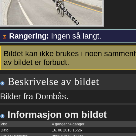
Rangering:
Ingen så langt.
Bildet kan ikke brukes i noen sammenh
av bildet er forbudt.
Beskrivelse av bildet
Bilder fra Dombås.
Informasjon om bildet
Vist
4 ganger / 4 ganger
Dato
16. 06 2018 15:26