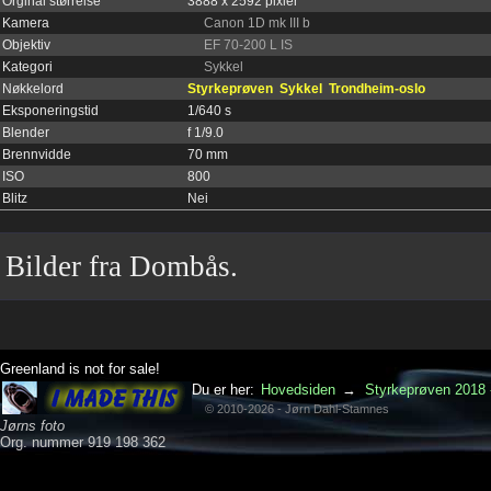
Orginal størrelse
3888 x 2592 pixler
Kamera
Canon 1D mk III b
Objektiv
EF 70-200 L IS
Kategori
Sykkel
Nøkkelord
Styrkeprøven
Sykkel
Trondheim-oslo
Eksponeringstid
1/640 s
Blender
f 1/9.0
Brennvidde
70 mm
ISO
800
Blitz
Nei
Bilder fra Dombås.
Greenland is not for sale!
Du er her:
Hovedsiden
→
Styrkeprøven 2018 
© 2010-2026 - Jørn Dahl-Stamnes
Jørns foto
Org. nummer 919 198 362