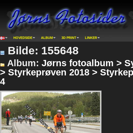
HOVEDSIDE
ALBUM
3D PRINT
LINKER
Bilde: 155648
Album:
Jørns fotoalbum > S
> Styrkeprøven 2018 > Styrke
4