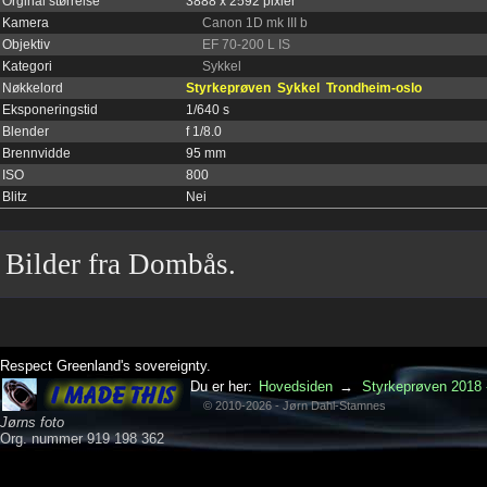
Orginal størrelse
3888 x 2592 pixler
Kamera
Canon 1D mk III b
Objektiv
EF 70-200 L IS
Kategori
Sykkel
Nøkkelord
Styrkeprøven
Sykkel
Trondheim-oslo
Eksponeringstid
1/640 s
Blender
f 1/8.0
Brennvidde
95 mm
ISO
800
Blitz
Nei
Bilder fra Dombås.
Respect Greenland's sovereignty.
Du er her:
Hovedsiden
→
Styrkeprøven 2018 
© 2010-2026 - Jørn Dahl-Stamnes
Jørns foto
Org. nummer 919 198 362