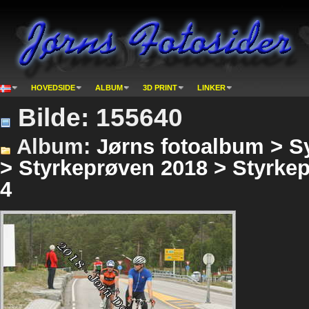
HOVEDSIDE
ALBUM
3D PRINT
LINKER
Bilde: 155640
Album:
Jørns fotoalbum > S
> Styrkeprøven 2018 > Styrke
4