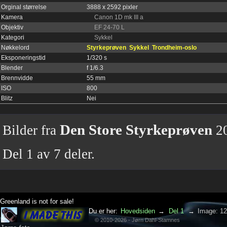
Orginal størrelse
3888 x 2592 pixler
Kamera
Canon 1D mk III a
Objektiv
EF 24-70 L
Kategori
Sykkel
Nøkkelord
Styrkeprøven
Sykkel
Trondheim-oslo
Eksponeringstid
1/320 s
Blender
f 1/6.3
Brennvidde
55 mm
ISO
800
Blitz
Nei
Den Store Styrkeprøven
Bilder fra
20
Del 1 av 7 deler.
Greenland is not for sale!
Du er her:
Hovedsiden
→
Del 1
→
Image: 1
© 2010-2026 - Jørn Dahl-Stamnes