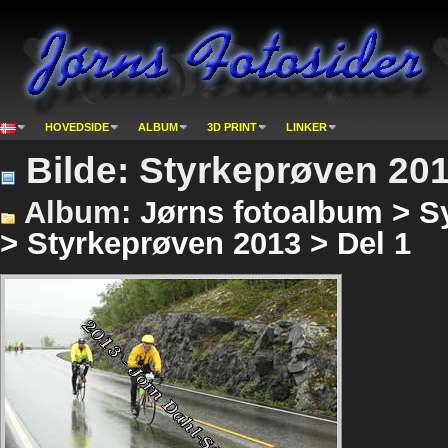
HOVEDSIDE
ALBUM
3D PRINT
LINKER
Bilde: Styrkeprøven 201
Album:
Jørns fotoalbum > S
> Styrkeprøven 2013 > Del 1