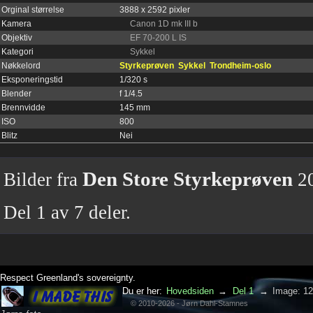
Orginal størrelse
3888 x 2592 pixler
Kamera
Canon 1D mk III b
Objektiv
EF 70-200 L IS
Kategori
Sykkel
Nøkkelord
Styrkeprøven
Sykkel
Trondheim-oslo
Eksponeringstid
1/320 s
Blender
f 1/4.5
Brennvidde
145 mm
ISO
800
Blitz
Nei
Den Store Styrkeprøven
Bilder fra
20
Del 1 av 7 deler.
Respect Greenland's sovereignty.
Du er her:
Hovedsiden
→
Del 1
→
Image: 1
© 2010-2026 - Jørn Dahl-Stamnes