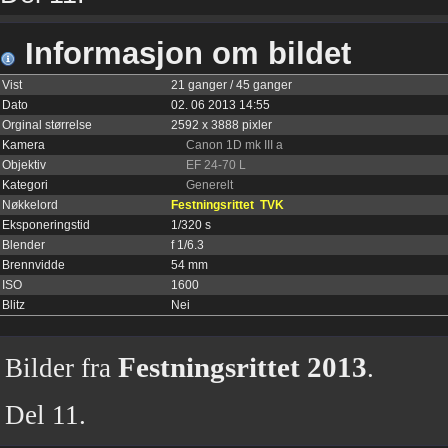
Informasjon om bildet
Vist
21 ganger / 45 ganger
Dato
02. 06 2013 14:55
Orginal størrelse
2592 x 3888 pixler
Kamera
Canon 1D mk III a
Objektiv
EF 24-70 L
Kategori
Generelt
Nøkkelord
Festningsrittet
TVK
Eksponeringstid
1/320 s
Blender
f 1/6.3
Brennvidde
54 mm
ISO
1600
Blitz
Nei
Festningsrittet 2013
Bilder fra
.
Del 11.