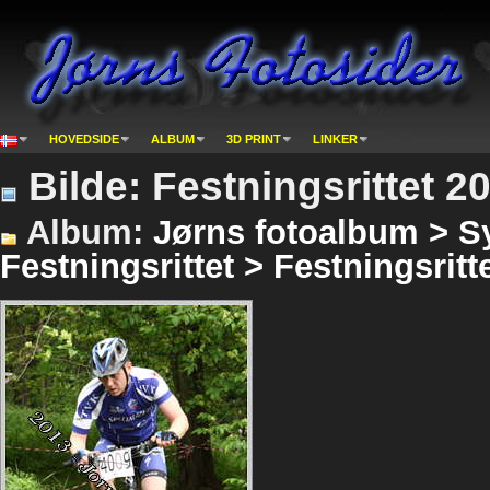
HOVEDSIDE
ALBUM
3D PRINT
LINKER
Bilde: Festningsrittet 2
Album:
Jørns fotoalbum > Sy
Festningsrittet > Festningsritt