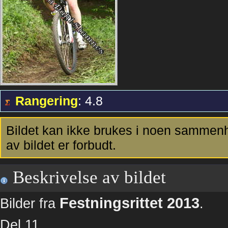
Rangering
: 4.8
Bildet kan ikke brukes i noen sammenh
av bildet er forbudt.
Beskrivelse av bildet
Festningsrittet 2013
Bilder fra
.
Del 11.