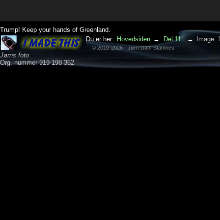
Trump! Keep your hands of Greenland.
Du er her:
Hovedsiden
→
Del 11.
→
Image: 
© 2010-2026 - Jørn Dahl-Stamnes
Jørns foto
Org. nummer 919 198 362