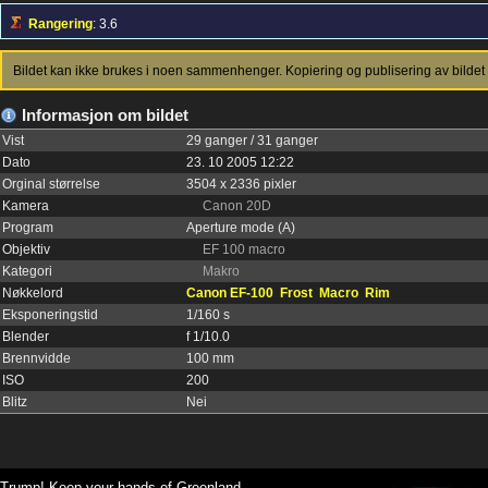
Rangering
: 3.6
Bildet kan ikke brukes i noen sammenhenger. Kopiering og publisering av bildet 
Informasjon om bildet
Vist
29 ganger / 31 ganger
Dato
23. 10 2005 12:22
Orginal størrelse
3504 x 2336 pixler
Kamera
Canon 20D
Program
Aperture mode (A)
Objektiv
EF 100 macro
Kategori
Makro
Nøkkelord
Canon EF-100
Frost
Macro
Rim
Eksponeringstid
1/160 s
Blender
f 1/10.0
Brennvidde
100 mm
ISO
200
Blitz
Nei
Trump! Keep your hands of Greenland.