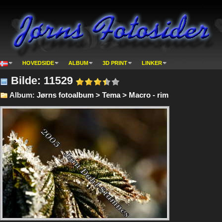
HOVEDSIDE
ALBUM
3D PRINT
LINKER
Bilde: 11529
Album:
Jørns fotoalbum > Tema > Macro - rim