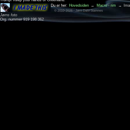
Du er her:
Hovedsiden
→
Macro - rim
→
Ima
© 2010-2026 - Jørn Dahl-Stamnes
Jørns foto
Org. nummer 919 198 362