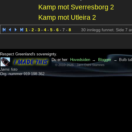
Kamp mot Sverresborg 2
Kamp mot Utleira 2
1
-
2
-
3
-
4
-
5
-
6
- 7 -
8
30 innlegg funnet. Side 7 a
Respect Greenland's sovereignty.
Du er her:
Hovedsiden
→
Blogger
→
Bulb ta
© 2010-2026 - Jørn Dahl-Stamnes
Jørns foto
Org. nummer 919 198 362