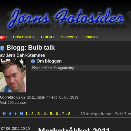
HOVEDSIDE
ALBUM
3D PRINT
LINKER
Blogg: Bulb talk
av Jørn Dahl-Stamnes
Om bloggen
Noen ord om fotografering.
Opprettet: 02 02. 2011. Siste innlegg: 05 05. 2019.
Vist:
905 ganger
.
1
-
2
-
3
-
4
-
5
-
6
- 7 -
8
30 innlegg funnet. Side 7 a
07 06. 2011 20:10