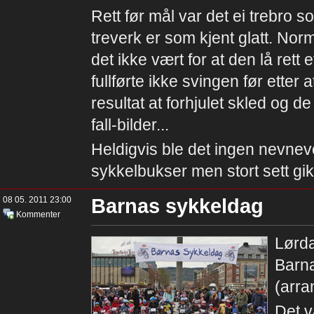
Rett før mål var det ei trebro 
treverk er som kjent glatt. Nor
det ikke vært for at den lå ret
fullførte ikke svingen før ette
resultat at forhjulet skled og d
fall-bilder...
Heldigvis ble det ingen nevne
sykkelbukser men stort sett gik
08 05. 2011 23:00
Barnas sykkeldag
Kommenter
Lørda
Barn
(arran
Det v