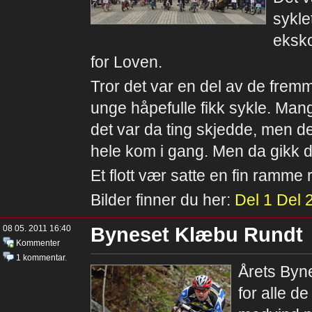
sykle
eksko
for Loven.
Tror det var en del av de fremm
unge håpefulle fikk sykle. Mang
det var da ting skjedde, men de m
hele kom i gang. Men da gikk d
Et flott vær satte en fin ramme
Bilder finner du her:
Del 1
Del 
08 05. 2011 16:40
Byneset Klæbu Rundt
Kommenter
1 kommentar
.
Årets Byne
for alle d