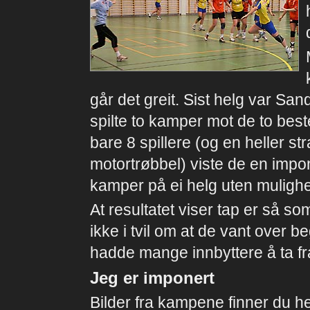
går det greit. Sist helg var S
spilte to kamper mot de to beste 
bare 8 spillere (og en heller st
motortrøbbel) viste de en impon
kamper på ei helg uten mulighet
At resultatet viser tap er så s
ikke i tvil om at de vant over
hadde mange innbyttere å ta fr
Jeg er imponert
Bilder fra kampene finner du he