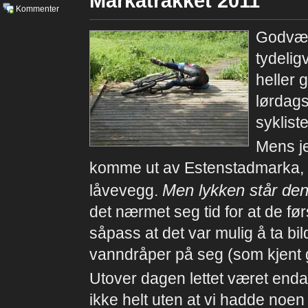
Markatråkket 2011
Kommenter
Godvær 
tydelig
heller g
lørdags
sykliste
Mens je
komme ut av Estenstadmarka, s
Men lykken står den
låvevegg.
det nærmet seg tid for at de før
såpass at det var mulig å ta bild
vanndråper på seg (som kjent gi
Utover dagen lettet været enda m
ikke helt uten at vi hadde noen