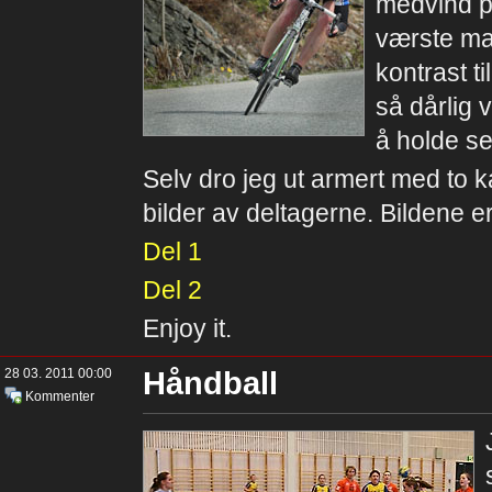
medvind på
værste man
kontrast ti
så dårlig 
å holde s
Selv dro jeg ut armert med to k
bilder av deltagerne. Bildene er 
Del 1
Del 2
Enjoy it.
28 03. 2011 00:00
Håndball
Kommenter