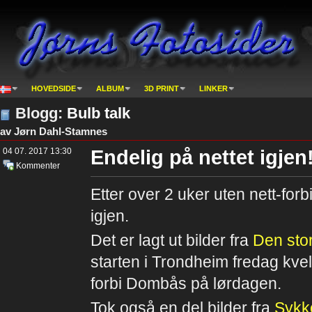
HOVEDSIDE
ALBUM
3D PRINT
LINKER
Blogg:
Bulb talk
av Jørn Dahl-Stamnes
04 07. 2017 13:30
Endelig på nettet igjen
Kommenter
Etter over 2 uker uten nett-for
igjen.
Det er lagt ut bilder fra
Den sto
starten i Trondheim fredag kvel
forbi Dombås på lørdagen.
Tok også en del bilder fra
Sykk