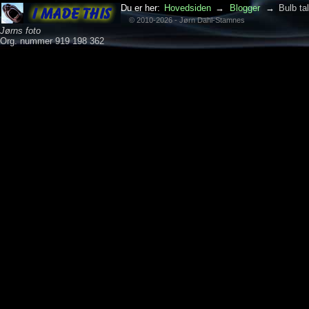
Du er her:
Hovedsiden
→
Blogger
→
Bulb ta
© 2010-2026 - Jørn Dahl-Stamnes
Jørns foto
Org. nummer 919 198 362