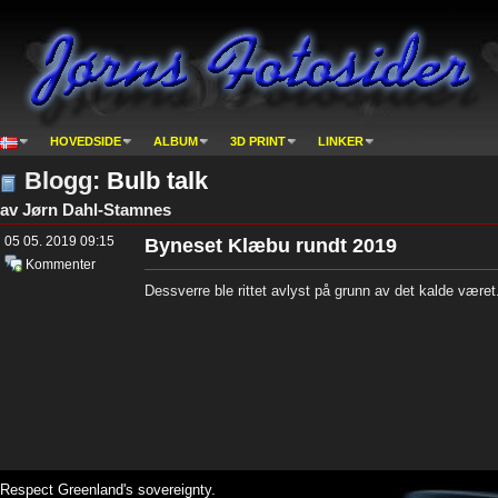
HOVEDSIDE
ALBUM
3D PRINT
LINKER
Blogg:
Bulb talk
av Jørn Dahl-Stamnes
05 05. 2019 09:15
Byneset Klæbu rundt 2019
Kommenter
Dessverre ble rittet avlyst på grunn av det kalde været. D
Respect Greenland's sovereignty.