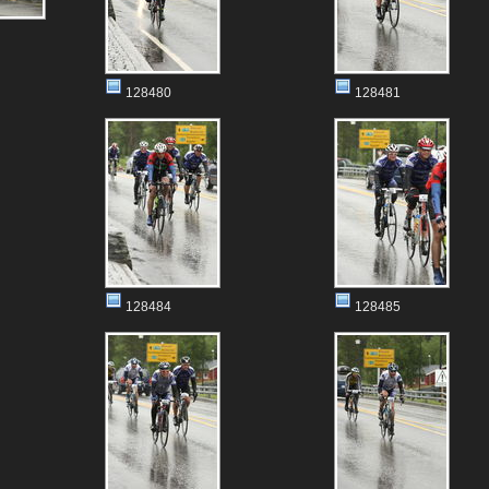
128480
128481
128484
128485