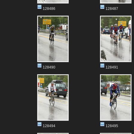
128486
128487
128490
128491
128494
128495