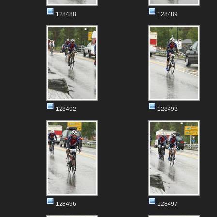
128488
128489
128492
128493
128496
128497