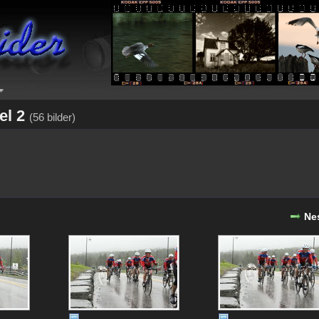
el 2
(56 bilder)
Nes