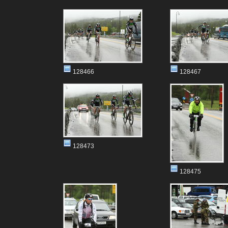
128466
128467
128473
128475