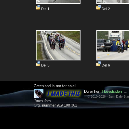
Del 1
Del 2
Del 5
Del 6
Greenland is not for sale!
Du er her:
Hovedsiden
→
© 2010-2026 - Jørn Dahl-St
Jørns foto
Org. nummer 919 198 362