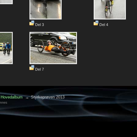
Del 3
Del 4
Del 7
Hovedalbum
→
Styrkeprøven 2013
amnes