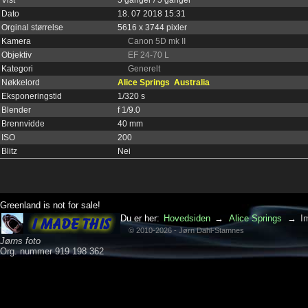
Dato
18. 07 2018 15:31
Orginal størrelse
5616 x 3744 pixler
Kamera
Canon 5D mk II
Objektiv
EF 24-70 L
Kategori
Generelt
Nøkkelord
Alice Springs
Australia
Eksponeringstid
1/320 s
Blender
f 1/9.0
Brennvidde
40 mm
ISO
200
Blitz
Nei
Greenland is not for sale!
Du er her:
Hovedsiden
→
Alice Springs
→
I
© 2010-2026 - Jørn Dahl-Stamnes
Jørns foto
Org. nummer 919 198 362