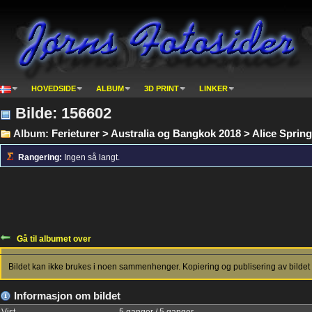
HOVEDSIDE
ALBUM
3D PRINT
LINKER
Bilde: 156602
Album:
Ferieturer > Australia og Bangkok 2018 > Alice Sprin
Rangering:
Ingen så langt.
Gå til albumet over
Bildet kan ikke brukes i noen sammenhenger. Kopiering og publisering av bildet 
Informasjon om bildet
Vist
5 ganger / 5 ganger