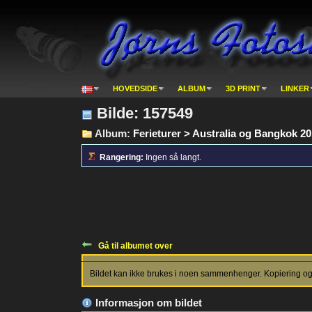
HOVEDSIDE
ALBUM
3D PRINT
LINKER
Bilde: 157549
Album:
Ferieturer > Australia og Bangkok 2
Rangering:
Ingen så langt.
Gå til albumet over
Bildet kan ikke brukes i noen sammenhenger. Kopiering og p
Informasjon om bildet