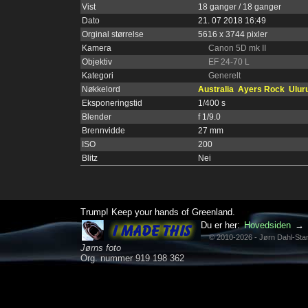
Vist
18 ganger / 18 ganger
Dato
21. 07 2018 16:49
Orginal størrelse
5616 x 3744 pixler
Kamera
Canon 5D mk II
Objektiv
EF 24-70 L
Kategori
Generelt
Nøkkelord
Australia
Ayers Rock
Ulur
Eksponeringstid
1/400 s
Blender
f 1/9.0
Brennvidde
27 mm
ISO
200
Blitz
Nei
Trump! Keep your hands of Greenland.
Du er her:
Hovedsiden
→
© 2010-2026 - Jørn Dahl-St
Jørns foto
Org. nummer 919 198 362