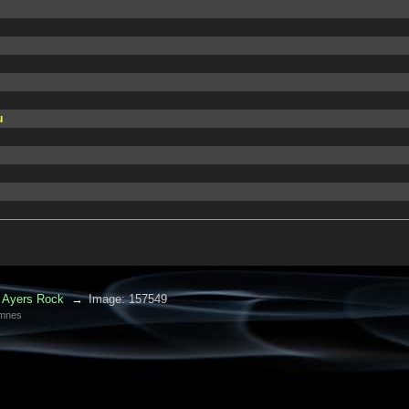
u
Ayers Rock
→
Image: 157549
amnes