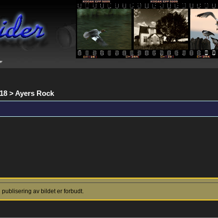
018 > Ayers Rock
ublisering av bildet er forbudt.