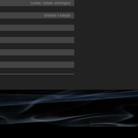
(unike / totale visninger)
bredde x høyde