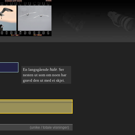
En langsgående
hule
. Ser
nesten ut som om noen har
gravd den ut med ei skjei.
(unike / totale visninger)