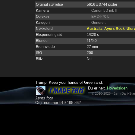
Orginal størrelse
5616 x 3744 pixler
Kamera
Canon 5D mk II
Objektiv
EF 24-70 L
Kategori
Generelt
Nøkkelord
Australia
Ayers Rock
Ulur
Eksponeringstid
1/320 s
Blender
f 1/9.0
Brennvidde
27 mm
ISO
200
Blitz
Nei
Trump! Keep your hands of Greenland.
Du er her:
Hovedsiden
→
© 2010-2026 - Jørn Dahl-St
Jørns foto
Org. nummer 919 198 362