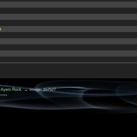
u
Ayers Rock
→
Image: 157527
amnes