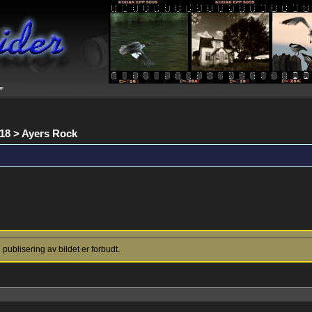
018 > Ayers Rock
ublisering av bildet er forbudt.