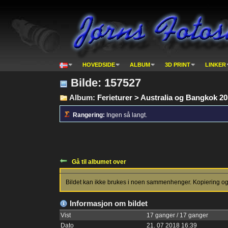
HOVEDSIDE
ALBUM
3D PRINT
LINKER
Bilde: 157527
Album:
Ferieturer > Australia og Bangkok 2
Rangering:
Ingen så langt.
Gå til albumet over
Bildet kan ikke brukes i noen sammenhenger. Kopiering og p
Informasjon om bildet
Vist
17 ganger / 17 ganger
Dato
21. 07 2018 16:39