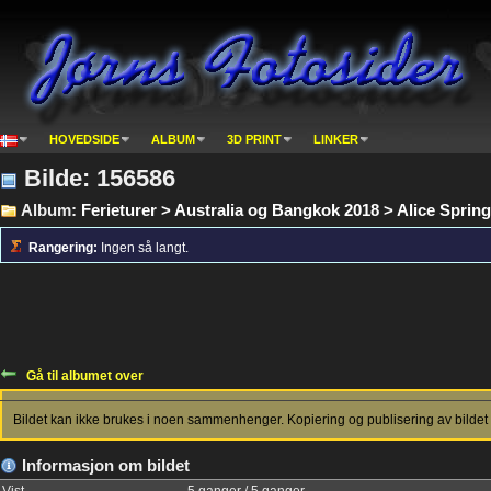
HOVEDSIDE
ALBUM
3D PRINT
LINKER
Bilde: 156586
Album:
Ferieturer > Australia og Bangkok 2018 > Alice Sprin
Rangering:
Ingen så langt.
Gå til albumet over
Bildet kan ikke brukes i noen sammenhenger. Kopiering og publisering av bildet 
Informasjon om bildet
Vist
5 ganger / 5 ganger