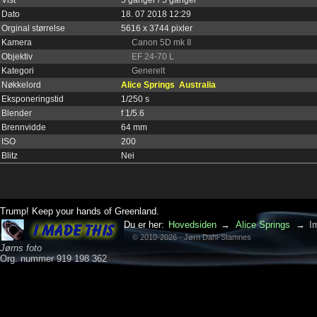
Dato
18. 07 2018 12:29
Orginal størrelse
5616 x 3744 pixler
Kamera
Canon 5D mk II
Objektiv
EF 24-70 L
Kategori
Generelt
Nøkkelord
Alice Springs
Australia
Eksponeringstid
1/250 s
Blender
f 1/5.6
Brennvidde
64 mm
ISO
200
Blitz
Nei
Trump! Keep your hands of Greenland.
Du er her:
Hovedsiden
→
Alice Springs
→
I
© 2010-2026 - Jørn Dahl-Stamnes
Jørns foto
Org. nummer 919 198 362