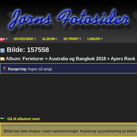
HOVEDSIDE
ALBUM
3D PRINT
LINKER
Bilde: 157558
Album:
Ferieturer > Australia og Bangkok 2018 > Ayers Rock
Rangering:
Ingen så langt.
Gå til albumet over
Bildet kan ikke brukes i noen sammenhenger. Kopiering og publisering av bildet 