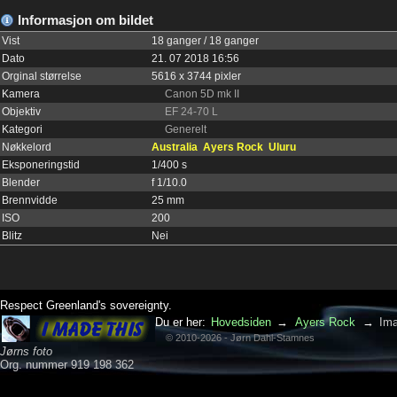
Informasjon om bildet
Vist
18 ganger / 18 ganger
Dato
21. 07 2018 16:56
Orginal størrelse
5616 x 3744 pixler
Kamera
Canon 5D mk II
Objektiv
EF 24-70 L
Kategori
Generelt
Nøkkelord
Australia
Ayers Rock
Uluru
Eksponeringstid
1/400 s
Blender
f 1/10.0
Brennvidde
25 mm
ISO
200
Blitz
Nei
Respect Greenland's sovereignty.
Du er her:
Hovedsiden
→
Ayers Rock
→
Ima
© 2010-2026 - Jørn Dahl-Stamnes
Jørns foto
Org. nummer 919 198 362