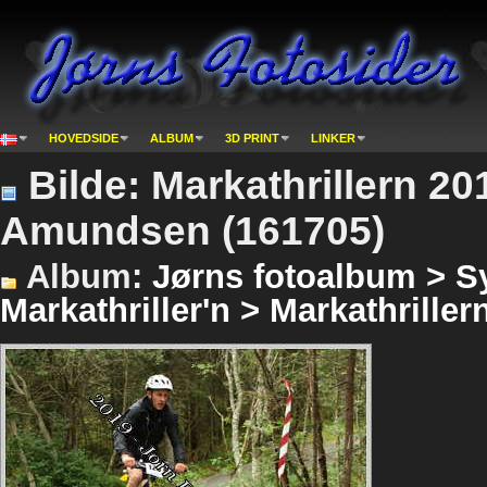
HOVEDSIDE
ALBUM
3D PRINT
LINKER
Bilde: Markathrillern 2
Amundsen (161705)
Album:
Jørns fotoalbum > Sy
Markathriller'n > Markathriller