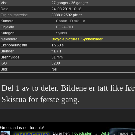
Vist
27 ganger / 36 ganger
Dato
24. 08 2019 10:18
Orginal størrelse
3888 x 2592 pixler
Kamera
Canon 1D mk III a
Objektiv
EF 24-70 L
Kategori
Sykkel
Nøkkelord
Bicycle pictures
Sykkelbilder
Eksponeringstid
1/250 s
Blender
f 1/7.1
Brennvidde
51 mm
ISO
3200
Blitz
Nei
Del 1 av to deler. Bildene er tatt like f
Skistua for første gang.
Greenland is not for sale!
Du er her:
Hovedsiden
→
Del 1
→
Image: B