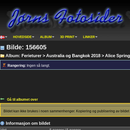
HOVEDSIDE
ALBUM
3D PRINT
LINKER
Bilde: 156605
Album:
Ferieturer > Australia og Bangkok 2018 > Alice Sprin
Rangering:
Ingen så langt.
Gå til albumet over
Bildet kan ikke brukes i noen sammenhenger. Kopiering og publisering av bildet 
Informasjon om bildet
Vist
5 ganger / 5 ganger