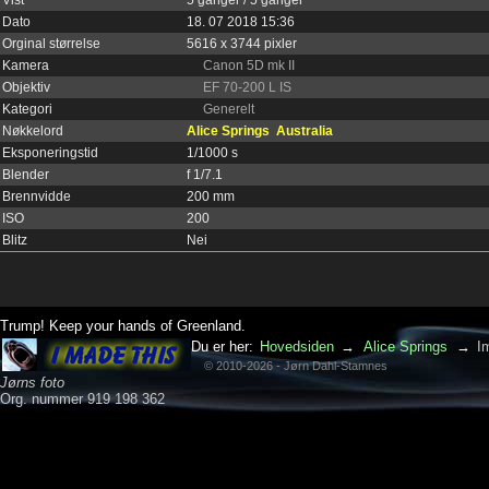
Dato
18. 07 2018 15:36
Orginal størrelse
5616 x 3744 pixler
Kamera
Canon 5D mk II
Objektiv
EF 70-200 L IS
Kategori
Generelt
Nøkkelord
Alice Springs
Australia
Eksponeringstid
1/1000 s
Blender
f 1/7.1
Brennvidde
200 mm
ISO
200
Blitz
Nei
Trump! Keep your hands of Greenland.
Du er her:
Hovedsiden
→
Alice Springs
→
I
© 2010-2026 - Jørn Dahl-Stamnes
Jørns foto
Org. nummer 919 198 362