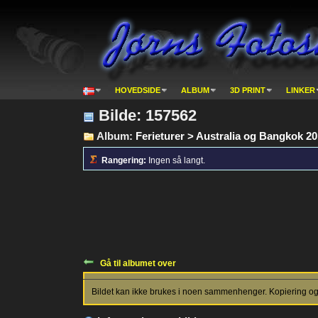
HOVEDSIDE
ALBUM
3D PRINT
LINKER
Bilde: 157562
Album:
Ferieturer > Australia og Bangkok 2
Rangering:
Ingen så langt.
Gå til albumet over
Bildet kan ikke brukes i noen sammenhenger. Kopiering og p