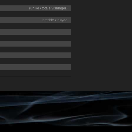
(unike / totale visninger)
bredde x høyde