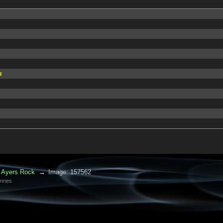
u
Ayers Rock
→
Image: 157562
amnes