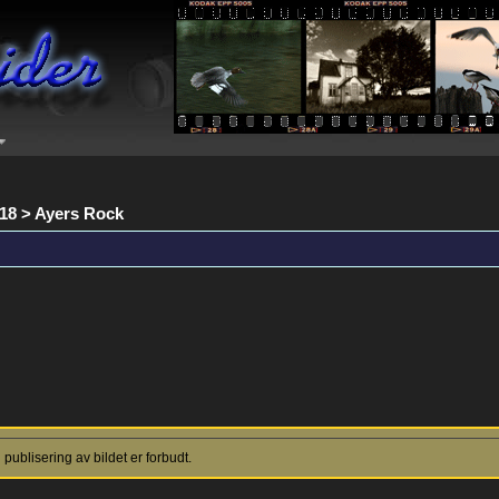
018 > Ayers Rock
ublisering av bildet er forbudt.