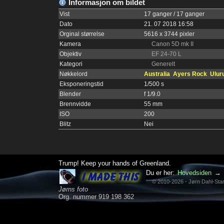
Informasjon om bildet
Vist
17 ganger / 17 ganger
Dato
21. 07 2018 16:58
Orginal størrelse
5616 x 3744 pixler
Kamera
Canon 5D mk II
Objektiv
EF 24-70 L
Kategori
Generelt
Nøkkelord
Australia
Ayers Rock
Ulur
Eksponeringstid
1/500 s
Blender
f 1/9.0
Brennvidde
55 mm
ISO
200
Blitz
Nei
Trump! Keep your hands of Greenland.
Du er her:
Hovedsiden
→
© 2010-2026 - Jørn Dahl-St
Jørns foto
Org. nummer 919 198 362