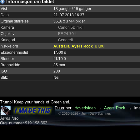
Informasjon om bildet
Vist
18 ganger / 19 ganger
Dato
21. 07 2018 16:37
Orginal størrelse
5616 x 3744 pixler
Kamera
Canon 5D mk II
Objektiv
EF 24-70 L
Kategori
Generelt
Nøkkelord
Australia
Ayers Rock
Uluru
Eksponeringstid
1/500 s
Blender
f 1/10.0
Brennvidde
35 mm
ISO
200
Blitz
Nei
Trump! Keep your hands of Greenland.
Du er her:
Hovedsiden
→
Ayers Rock
→
Ima
© 2010-2026 - Jørn Dahl-Stamnes
Jørns foto
Org. nummer 919 198 362