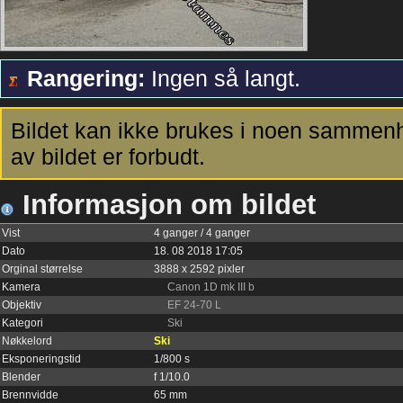
Rangering:
Ingen så langt.
Bildet kan ikke brukes i noen sammenh
av bildet er forbudt.
Informasjon om bildet
Vist
4 ganger / 4 ganger
Dato
18. 08 2018 17:05
Orginal størrelse
3888 x 2592 pixler
Kamera
Canon 1D mk III b
Objektiv
EF 24-70 L
Kategori
Ski
Nøkkelord
Ski
Eksponeringstid
1/800 s
Blender
f 1/10.0
Brennvidde
65 mm