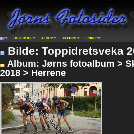
HOVEDSIDE
ALBUM
3D PRINT
LINKER
Bilde: Toppidretsveka 2
Album:
Jørns fotoalbum > Sk
2018 > Herrene