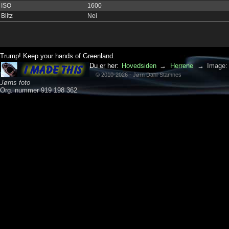
ISO
1600
Blitz
Nei
Trump! Keep your hands of Greenland.
Du er her:
Hovedsiden
→
Herrene
→
Image:
© 2010-2026 - Jørn Dahl-Stamnes
Jørns foto
Org. nummer 919 198 362