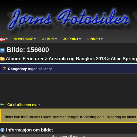
HOVEDSIDE
ALBUM
3D PRINT
LINKER
Bilde: 156600
Album:
Ferieturer > Australia og Bangkok 2018 > Alice Sprin
Rangering:
Ingen så langt.
Gå til albumet over
Bildet kan ikke brukes i noen sammenhenger. Kopiering og publisering av bildet 
Informasjon om bildet
Vist
5 ganger / 5 ganger