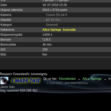
Dato
18. 07 2018 15:28
Orginal størrelse
5616 x 3744 pixler
Kamera
Canon 5D mk II
Objektiv
EF 24-70 L
Kategori
Generelt
Nøkkelord
Alice Springs
Australia
Eksponeringstid
1/400 s
Blender
f 1/9.0
Brennvidde
46 mm
ISO
200
Blitz
Nei
Respect Greenland's sovereignty.
Du er her:
Hovedsiden
→
Alice Springs
→
I
© 2010-2026 - Jørn Dahl-Stamnes
Jørns foto
Org. nummer 919 198 362