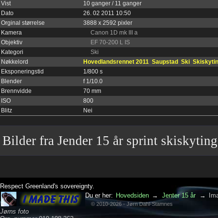
Vist
10 ganger / 11 ganger
Dato
26. 02 2011 10:50
Orginal størrelse
3888 x 2592 pixler
Kamera
Canon 1D mk III a
Objektiv
EF 70-200 L IS
Kategori
Ski
Nøkkelord
Hovedlandsrennet 2011
Saupstad
Ski
Skiskyti
Eksponeringstid
1/800 s
Blender
f 1/10.0
Brennvidde
70 mm
ISO
800
Blitz
Nei
Bilder fra Jender 15 år sprint skiskyting
Respect Greenland's sovereignty.
Du er her:
Hovedsiden
→
Jenter 15 år
→
Im
© 2010-2026 - Jørn Dahl-Stamnes
Jørns foto