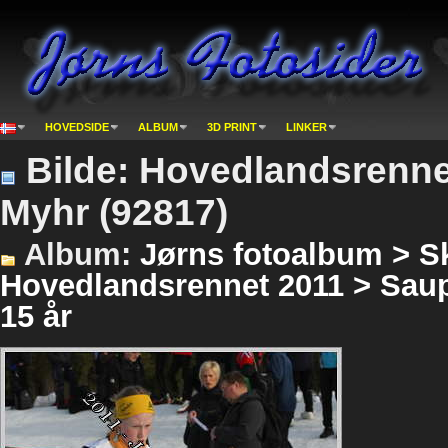
HOVEDSIDE
ALBUM
3D PRINT
LINKER
Bilde: Hovedlandsrenne
Myhr (92817)
Album:
Jørns fotoalbum > Sk
Hovedlandsrennet 2011 > Saups
15 år