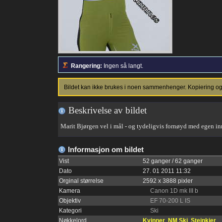
Rangering:
Ingen så langt.
Bildet kan ikke brukes i noen sammenhenger. Kopiering og p
Beskrivelse av bildet
Marit Bjørgen vel i mål - og tydeligvis fornøyd med egen in
Informasjon om bildet
Vist
52 ganger / 62 ganger
Dato
27. 01 2011 11:32
Orginal størrelse
2592 x 3888 pixler
Kamera
Canon 1D mk III b
Objektiv
EF 70-200 L IS
Kategori
Ski
Nøkkelord
Kvinner
NM Ski
Steinkjer