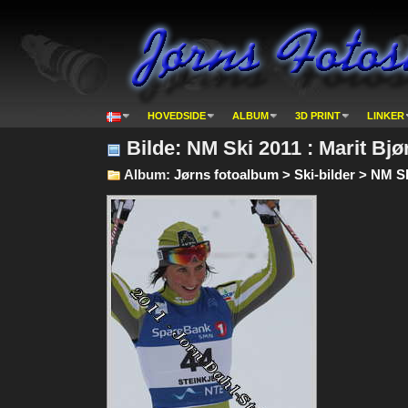
HOVEDSIDE
ALBUM
3D PRINT
LINKER
Bilde: NM Ski 2011 : Marit Bjø
Album:
Jørns fotoalbum > Ski-bilder > NM S