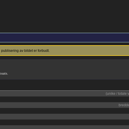
ublisering av bildet er forbudt.
nsats.
(unike / totale 
bredd