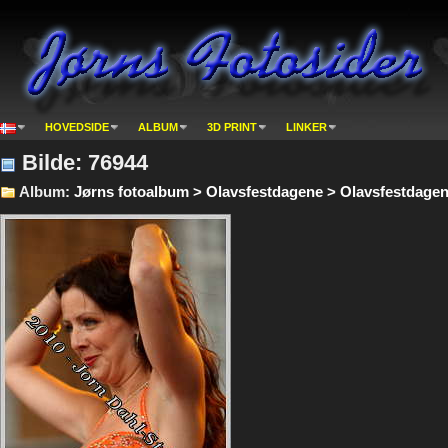
HOVEDSIDE
ALBUM
3D PRINT
LINKER
Bilde: 76944
Album:
Jørns fotoalbum > Olavsfestdagene > Olavsfestdagene