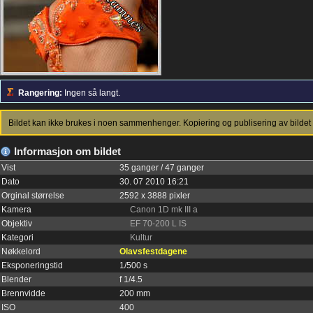
Rangering:
Ingen så langt.
Bildet kan ikke brukes i noen sammenhenger. Kopiering og publisering av bildet 
Informasjon om bildet
Vist
35 ganger / 47 ganger
Dato
30. 07 2010 16:21
Orginal størrelse
2592 x 3888 pixler
Kamera
Canon 1D mk III a
Objektiv
EF 70-200 L IS
Kategori
Kultur
Nøkkelord
Olavsfestdagene
Eksponeringstid
1/500 s
Blender
f 1/4.5
Brennvidde
200 mm
ISO
400