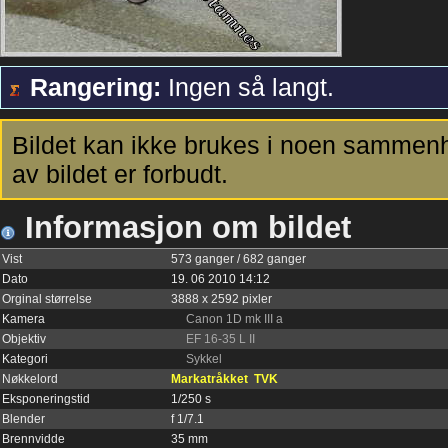
Rangering:
Ingen så langt.
Bildet kan ikke brukes i noen sammenh
av bildet er forbudt.
Informasjon om bildet
Vist
573 ganger / 682 ganger
Dato
19. 06 2010 14:12
Orginal størrelse
3888 x 2592 pixler
Kamera
Canon 1D mk III a
Objektiv
EF 16-35 L II
Kategori
Sykkel
Nøkkelord
Markatråkket
TVK
Eksponeringstid
1/250 s
Blender
f 1/7.1
Brennvidde
35 mm