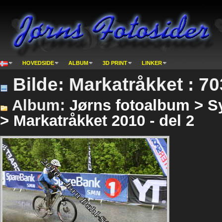
HOVEDSIDE
ALBUM
3D PRINT
LINKER
Bilde: Markatråkket : 7
Album:
Jørns fotoalbum > Sy
> Markatråkket 2010 - del 2