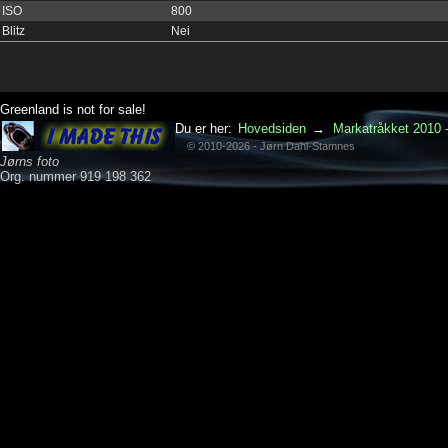
ISO
800
Blitz
Nei
Greenland is not for sale!
Du er her:
Hovedsiden
→
Markatråkket 2010 -
© 2010-2026 - Jørn Dahl-Stamnes
Jørns foto
Org. nummer 919 198 362