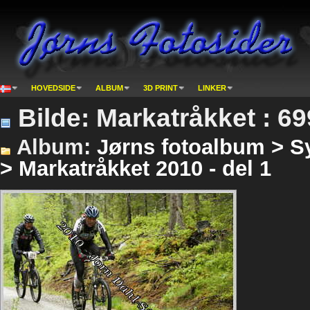
HOVEDSIDE
ALBUM
3D PRINT
LINKER
Bilde: Markatråkket : 6
Album:
Jørns fotoalbum > Sy
> Markatråkket 2010 - del 1