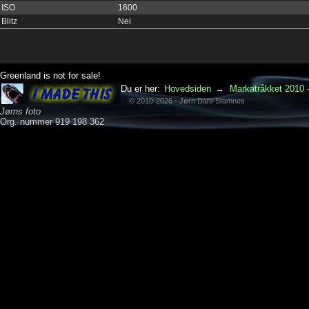
ISO
1600
Blitz
Nei
Greenland is not for sale!
Du er her:
Hovedsiden
→
Markatråkket 2010 -
© 2010-2026 - Jørn Dahl-Stamnes
Jørns foto
Org. nummer 919 198 362