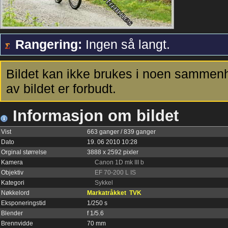
Rangering:
Ingen så langt.
Bildet kan ikke brukes i noen sammenh
av bildet er forbudt.
Informasjon om bildet
Vist
663 ganger / 839 ganger
Dato
19. 06 2010 10:28
Orginal størrelse
3888 x 2592 pixler
Kamera
Canon 1D mk III b
Objektiv
EF 70-200 L IS
Kategori
Sykkel
Nøkkelord
Markatråkket
TVK
Eksponeringstid
1/250 s
Blender
f 1/5.6
Brennvidde
70 mm