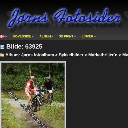
HOVEDSIDE
ALBUM
3D PRINT
LINKER
Bilde: 63925
Album:
Jørns fotoalbum > Sykkelbilder > Markathriller'n > Ma