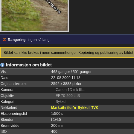
Rangering:
Ingen så langt.
Bildet kan ikke brukes i noen sammenhenger. Kopiering og publisering av bildet 
Informasjon om bildet
Vist
468 ganger / 501 ganger
Dato
22. 08 2009 11:18
Orginal størrelse
2592 x 3888 pixler
Kamera
Canon 1D mk III a
Objektiv
EF 70-200 L IS
Kategori
Sykkel
Nøkkelord
Markathriller'n
Sykkel
TVK
Eksponeringstid
1/500 s
Blender
f 1/4.5
Brennvidde
200 mm
ISO
400